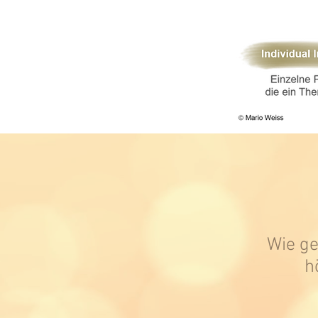
Wie g
h