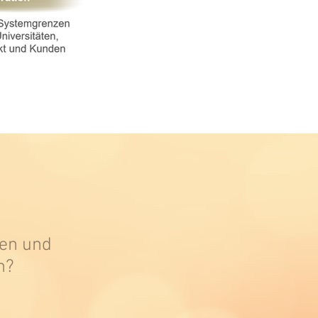
en und
n?