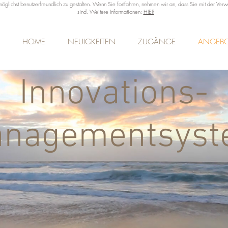
lichst benutzerfreundlich zu gestalten. Wenn Sie fortfahren, nehmen wir an, dass Sie mit der Ve
sind. Weitere Informationen:
HIER
HOME
NEUIGKEITEN
ZUGÄNGE
ANGEB
Innovations-
nagementsys