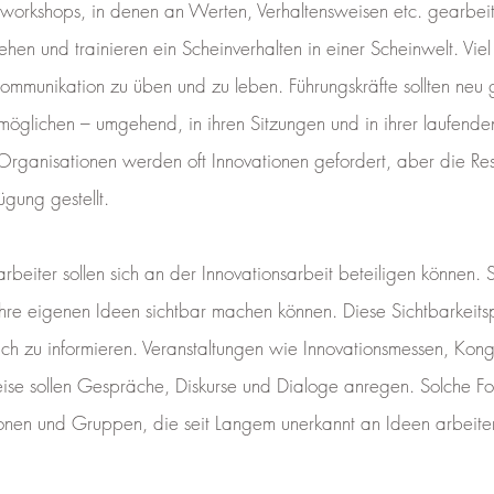
urworkshops, in denen an Werten, Verhaltensweisen etc. gearbei
hen und trainieren ein Scheinverhalten in einer Scheinwelt. Viel 
ommunikation zu üben und zu leben. Führungskräfte sollten neu 
rmöglichen – umgehend, in ihren Sitzungen und in ihrer laufen
 Organisationen werden oft Innovationen gefordert, aber die Res
ügung gestellt.
arbeiter sollen sich an der Innovationsarbeit beteiligen können. 
hre eigenen Ideen sichtbar machen können. Diese Sichtbarkeitsp
lich zu informieren. Veranstaltungen wie Innovationsmessen, Ko
reise sollen Gespräche, Diskurse und Dialoge anregen. Solche 
rsonen und Gruppen, die seit Langem unerkannt an Ideen arbe