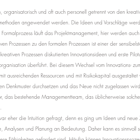
ch, organisatorisch und oft auch personell getrennt von den krea
hoden angewendet werden. Die Ideen und Vorschläge werden s
 Im Formalprozess läuft das Projektmanagement, hier werden auch
en Prozessen zu den formalen Prozessen ist einer der sensibelst
eativen Prozessen diskutierten Innovationsideen und erste Pil
ienorganisation überführt. Bei diesem Wechsel vom Innovations- 
t ausreichenden Ressourcen und mit Risikokapital ausgestaltet
alten Denkmuster durchsetzen und das Neue nicht zugelassen wir
or, das bestehende Managementteam, das üblicherweise solche In
.
 war eher die Intuition gefragt, denn es ging um Ideen und ne
Analysen und Planung an Bedeutung. Daher kann es sinnvoll sei
re Fähigkeiten gefordert sind. Häufig können Innovationsprozes