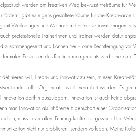
olgsdruck werden am kreativen Weg bewusst Freiräume für Mensc
 fördern, gibt es eigens gestaltete Räume für die Kreativarbeit
ng mit Werkzeugen und Methoden des Innovationsmanagements w
 auch professionelle Trainerinnen und Trainer werden dafür eng
d zusammengesetzt und können frei – ohne Rechtfertigung vor V
 den formalen Prozessen des Routinemanagements wird eine klare 
finieren will, kreativ und innovativ zu sein, müssen Kreativität
stverständnis aller Organisationsteile verankert werden. Es genü
Innovation dorthin auszulagern. Innovation ist auch keine abgr
n man Innovation als inhärente Eigenschaft einer Organisatio
rreichen, müssen vor allem Führungskräfte die gewünschten Werte
ommunikation nicht nur etablieren, sondern vorleben. Meine Kol